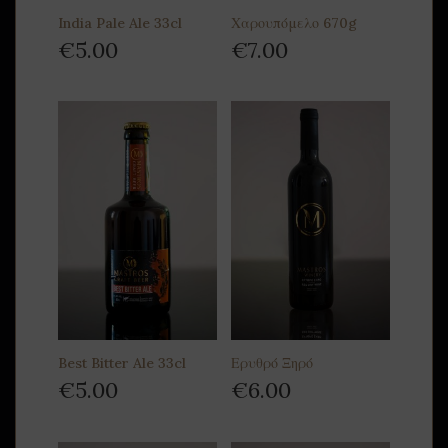
India Pale Ale 33cl
Χαρουπόμελο 670g
€
5.00
€
7.00
Best Bitter Ale 33cl
Ερυθρό Ξηρό
€
5.00
€
6.00