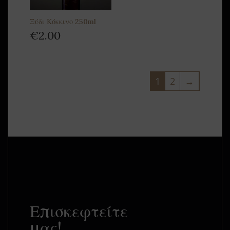
Ξύδι Κόκκινο 250ml
€
2.00
1
2
→
Επισκεφτείτε
μας!