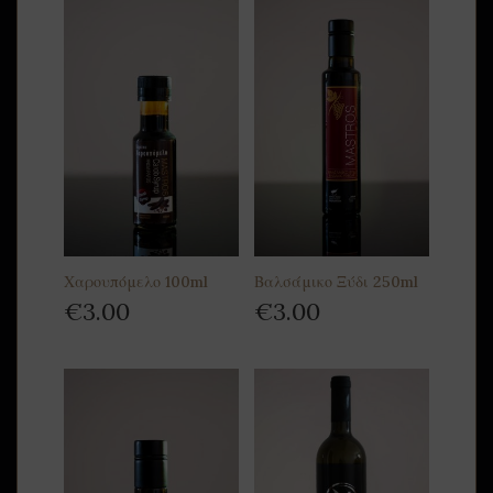
Χαρουπόμελο 100ml
Βαλσάμικο Ξύδι 250ml
€
3.00
€
3.00